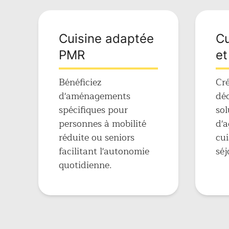
Cuisine adaptée
Cu
PMR
et
Bénéficiez
Cré
d'aménagements
déc
spécifiques pour
sol
personnes à mobilité
d'
réduite ou seniors
cui
facilitant l'autonomie
séj
quotidienne.