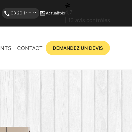
4,7
03 20 1
Actualités
* ** **
| 13 avis contrôlés
ENTS
CONTACT
DEMANDEZ UN DEVIS