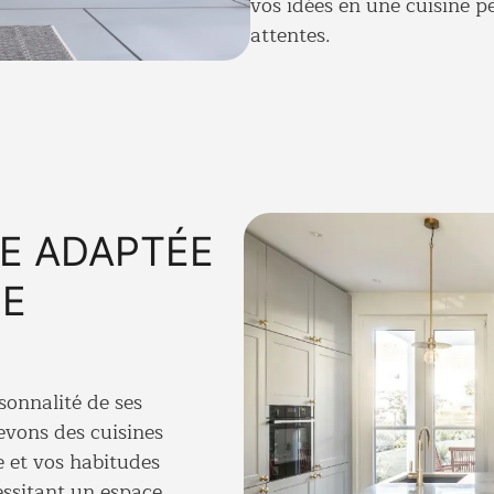
vos idées en une
cuisine p
attentes.
ÉE ADAPTÉE
IE
sonnalité de ses
cevons des
cuisines
 et vos habitudes
essitant un espace