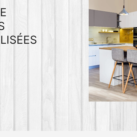
E
S
LISÉES